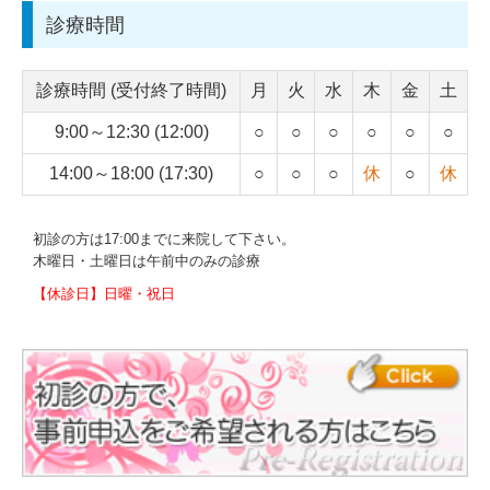
診療時間
診療時間 (受付終了時間)
月
火
水
木
金
土
9:00～12:30 (12:00)
○
○
○
○
○
○
14:00～18:00 (17:30)
○
○
○
休
○
休
初診の方は17:00までに来院して下さい。
木曜日・土曜日は午前中のみの診療
【休診日】日曜・祝日