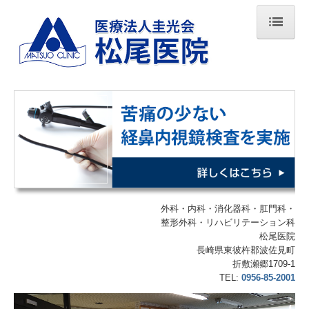
ホーム
医師の紹介
診療案内
内視鏡検査のご案内
施設・設備のご案内
外科・
内科・消化器科
・肛門科
・
交通案内
整形外科・
リハビリテーション科
松尾医院
長崎県東彼杵郡波佐見町
折敷瀬郷1709-1
TEL:
0956-85-2001